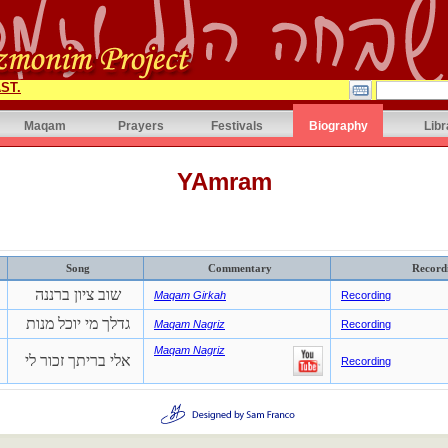
ST.
Maqam
Prayers
Festivals
Biography
Libr
YAmram
Song
Commentary
Record
שוב ציון ברננה
Maqam Girkah
Recording
גדלך מי יוכל מנות
Maqam Nagriz
Recording
Maqam Nagriz
אלי בריתך זכור לי
Recording