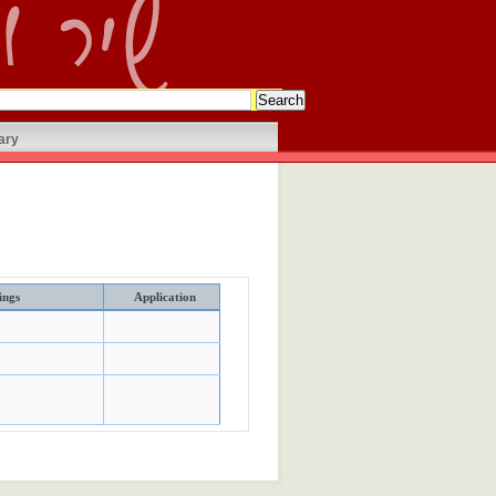
ary
ings
Application