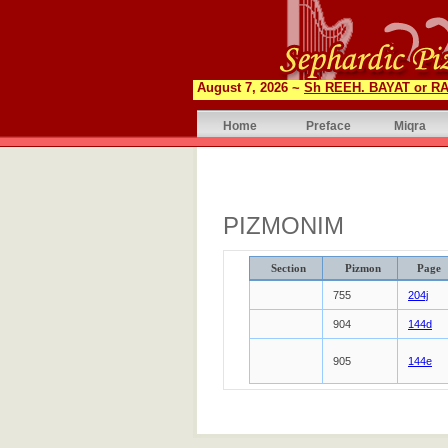
August 7, 2026 ~
Sh REEH. BAYAT or RA
Home
Preface
Miqra
PIZMONIM
Section
Pizmon
Page
755
204j
904
144d
905
144e