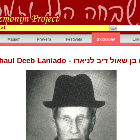
ST.
Maqam
Prayers
Festivals
Biography
Libr
Moshe Shaul Deeb Laniado - חכם משה 