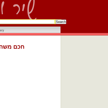
ary
בן שאול דיב לניאדו