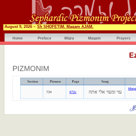
August 9, 2026 ~
Sh SHOFETIM. Maqam AJAM.
Home
Preface
Miqra
Maqam
Prayers
E
PIZMONIM
Section
Pizmon
Page
Song
Maqa
עזי ומעזי אלי אתה
734
472c