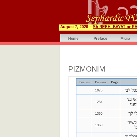
August 7, 2026 ~
Sh REEH. BAYAT or RA
Home
Preface
Miqra
PIZMONIM
Section
Pizmon
Page
ל לבי
1075
 בני
1234
וני
י לך
1360
אשיר
1369
ל
ללתיך