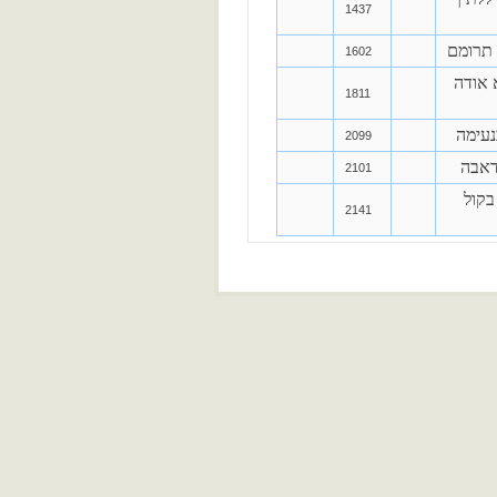
1437
 תרומם
1602
 אודה
1811
עימה
2099
דאבה
2101
בקול
2141