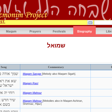
ST.
Maqam
Prayers
Festivals
Biography
Libr
שמואל
Song
Commentary
שמך אודה בכ
Maqam Sasgar
[Melody also Maqam Sigah].
שא את ראש
Maqam Rast
ישראל שפ
רוחי יה אל
Maqam Mahour
שיר חדש 
Maqam Mahour
[Melodies also in Maqam Ashiran,
בשם א
Shehnaz, Hijaz]
שבע ביום הי