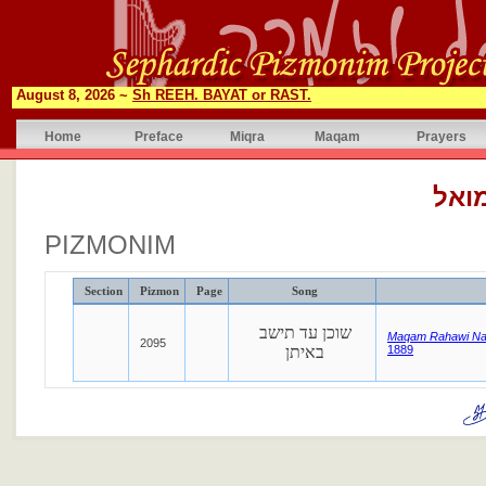
August 8, 2026 ~
Sh REEH. BAYAT or RAST.
Home
Preface
Miqra
Maqam
Prayers
ואל
PIZMONIM
Section
Pizmon
Page
Song
שוכן עד תישב
Maqam Rahawi N
2095
באיתן
1889