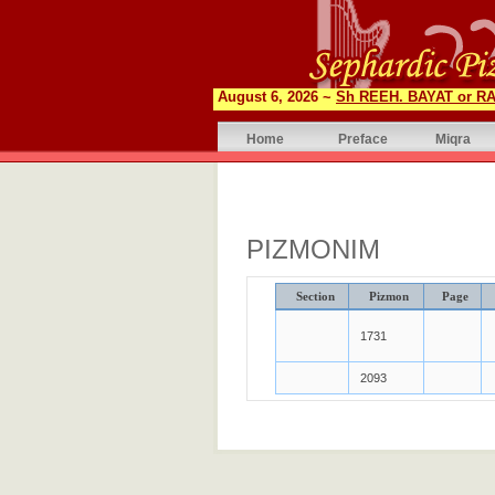
August 6, 2026 ~
Sh REEH. BAYAT or RA
Home
Preface
Miqra
PIZMONIM
Section
Pizmon
Page
1731
2093