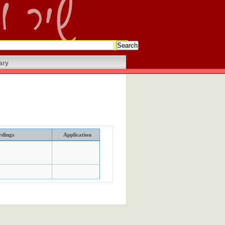
ary
rdings
Application