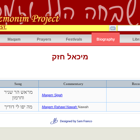
ST.
Maqam
Prayers
Festivals
Biography
Libr
מיכאל חזק
Song
Commentary
Reco
מראש הר שניר
Maqam Sigah
וחרמון
מה יפו לי דודיך
Maqam Rahawi Nawah
Nawah