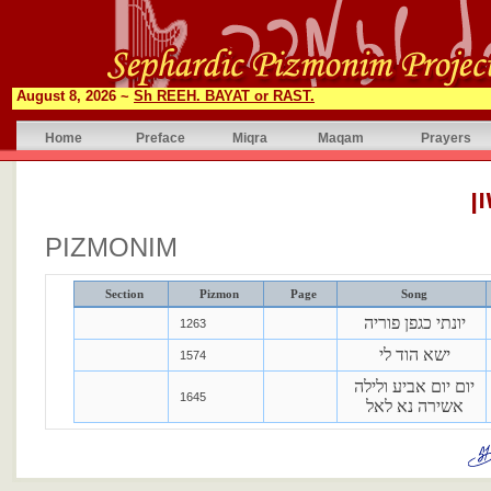
August 8, 2026 ~
Sh REEH. BAYAT or RAST.
Home
Preface
Miqra
Maqam
Prayers
ן
PIZMONIM
Section
Pizmon
Page
Song
יונתי כגפן פוריה
1263
ישא הוד לי
1574
יום יום אביע ולילה
1645
אשירה נא לאל