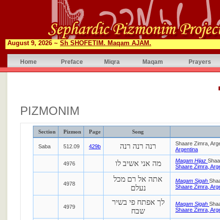
August 9, 2026 ~
Sh SHOFETIM. Maqam AJAM.
Home
Preface
Miqra
Maqam
Prayers
PIZMONIM
Section
Pizmon
Page
Song
Shaare Zimra, Arg
רנה רנה רנה
Saba
512.09
429b
Argentina
Maqam Hijaz
Shaa
מה אני אשיב לו
4976
Shaare Zimra, Arg
אתה אל רם מכל
Maqam Sigah
Shaa
4978
נעלם
Shaare Zimra, Arg
לך אפתח פי בשיר
Maqam Sigah
Shaa
4979
שבח
Shaare Zimra, Arg